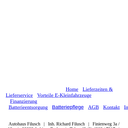
Home
Lieferzeiten &
Lieferservice
Vorteile E-Kleinfahrzeuge
Finanzierung
Batterieentsorgung
Batteriepflege
AGB
Kontakt
I
Autohaus Filusch | Inh. Richard Filusch | Finienweg 3a /