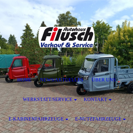
HOME
NEWS/AKTUELLES
ÜBER UNS
WERKSTATT/SERVICE
KONTAKT
E-KABINENFAHRZEUGE
E-NUTZFAHRZEUGE